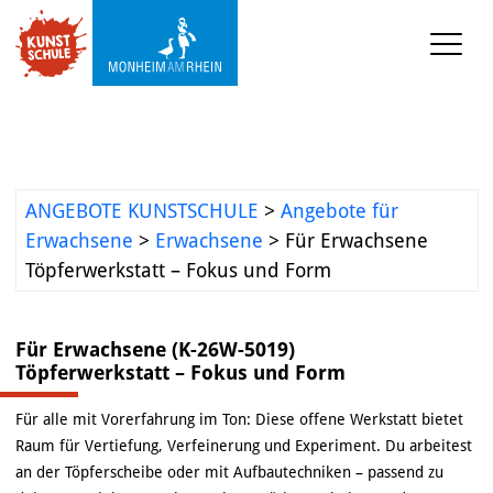
KUNST-SCHULE
Angebote Kunstschule
Ermäßigungen
ANGEBOTE KUNSTSCHULE
>
Angebote für
Projekte und 
Erwachsene
>
Erwachsene
>
Für Erwachsene
Kooperationen
Töpferwerkstatt – Fokus und Form
Mediathek
Für Erwachsene (K-26W-5019)
Töpferwerkstatt – Fokus und Form
KUNST-WERKSTATT TURMSTRASSE
Für alle mit Vorerfahrung im Ton: Diese offene Werkstatt bietet
KUNST-VERMITTLUNG
Raum für Vertiefung, Verfeinerung und Experiment. Du arbeitest
an der Töpferscheibe oder mit Aufbautechniken – passend zu