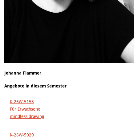
Johanna Flammer
Angebote in diesem Semester
K-26W-5153
Für Erwachsene
mindless drawing
K-26W-5020