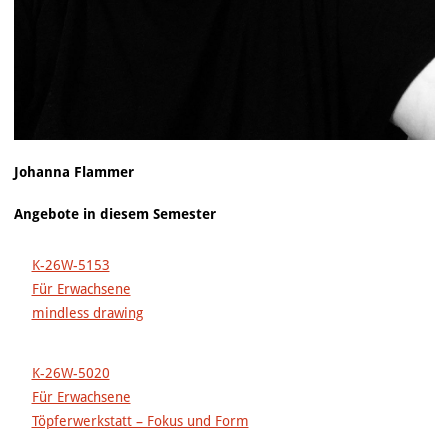
Johanna Flammer
Angebote in diesem Semester
K-26W-5153
Für Erwachsene
mindless drawing
K-26W-5020
Für Erwachsene
Töpferwerkstatt – Fokus und Form