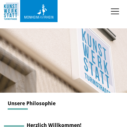
KUNST-SCHULE
KUNST-WERKSTATT TURMSTRASSE
Die Kunstwerkstatt
Archiv
Der Kunst-Automat
KUNST-VERMITTLUNG
Unsere Philosophie
ÜBER UNS
Herzlich Willkommen!