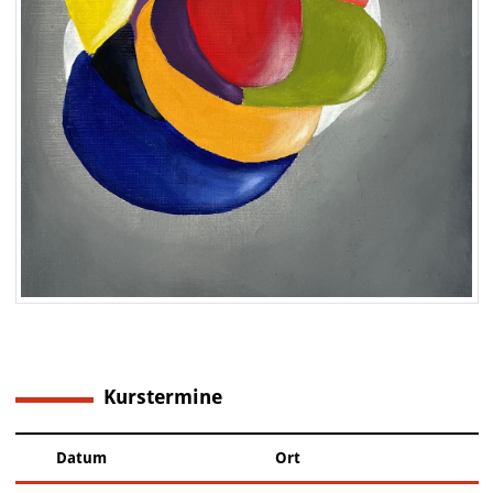
Kurstermine
6
Datum
Ort
–