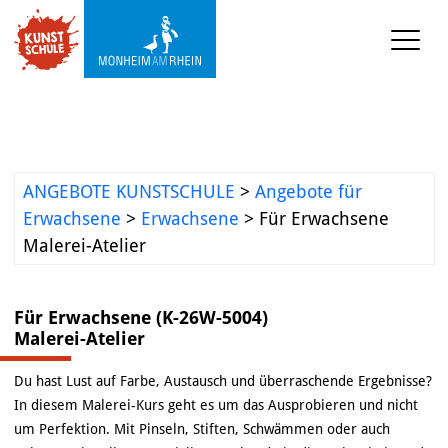
KUNST-SCHULE
Angebote Kunstschule
Ermäßigungen
ANGEBOTE KUNSTSCHULE
>
Angebote für
Projekte und 
Erwachsene
>
Erwachsene
>
Für Erwachsene
Kooperationen
Malerei-Atelier
Mediathek
Für Erwachsene (K-26W-5004)
Malerei-Atelier
KUNST-WERKSTATT TURMSTRASSE
Du hast Lust auf Farbe, Austausch und überraschende Ergebnisse?
KUNST-VERMITTLUNG
In diesem Malerei-Kurs geht es um das Ausprobieren und nicht
um Perfektion. Mit Pinseln, Stiften, Schwämmen oder auch