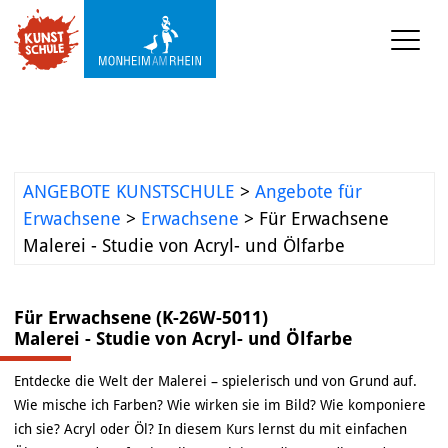
KUNST-SCHULE
Angebote Kunstschule
Ermäßigungen
ANGEBOTE KUNSTSCHULE
>
Angebote für
Projekte und 
Erwachsene
>
Erwachsene
>
Für Erwachsene
Kooperationen
Malerei - Studie von Acryl- und Ölfarbe
Mediathek
Für Erwachsene (K-26W-5011)
Malerei - Studie von Acryl- und Ölfarbe
KUNST-WERKSTATT TURMSTRASSE
Entdecke die Welt der Malerei – spielerisch und von Grund auf.
KUNST-VERMITTLUNG
Wie mische ich Farben? Wie wirken sie im Bild? Wie komponiere
ich sie? Acryl oder Öl? In diesem Kurs lernst du mit einfachen