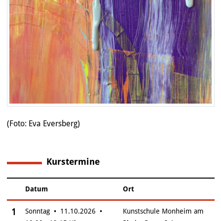
(Foto: Eva Eversberg)
Kurstermine
1
Datum
Ort
–
Insgesamt gibt es 1 Termine zum diesen Kurs
1
Sonntag • 11.10.2026 •
Kunstschule Monheim am