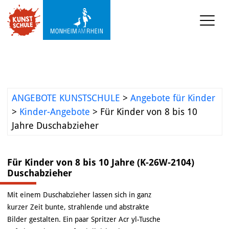
KUNST-SCHULE
Angebote Kunstschule
Ermäßigungen
ANGEBOTE KUNSTSCHULE
>
Angebote für Kinder
Projekte und 
>
Kinder-Angebote
>
Für Kinder von 8 bis 10
Kooperationen
Jahre Duschabzieher
Mediathek
Für Kinder von 8 bis 10 Jahre (K-26W-2104)
Duschabzieher
KUNST-WERKSTATT TURMSTRASSE
Mit einem Duschabzieher lassen sich in ganz
KUNST-VERMITTLUNG
kurzer Zeit bunte, strahlende und abstrakte
Bilder gestalten. Ein paar Spritzer Acr yl-Tusche