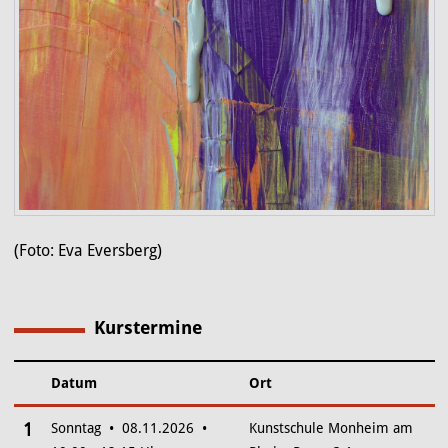
(Foto: Eva Eversberg)
Kurstermine
1
Datum
Ort
–
Insgesamt gibt es 1 Termine zum diesen Kurs
1
Sonntag • 08.11.2026 •
Kunstschule Monheim am