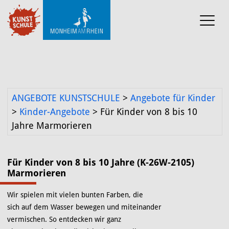
KUNST-SCHULE
Angebote Kunstschule
Ermäßigungen
ANGEBOTE KUNSTSCHULE
>
Angebote für Kinder
Projekte und 
>
Kinder-Angebote
>
Für Kinder von 8 bis 10
Kooperationen
Jahre Marmorieren
Mediathek
Für Kinder von 8 bis 10 Jahre (K-26W-2105)
Marmorieren
KUNST-WERKSTATT TURMSTRASSE
Wir spielen mit vielen bunten Farben, die
KUNST-VERMITTLUNG
sich auf dem Wasser bewegen und miteinander
vermischen. So entdecken wir ganz