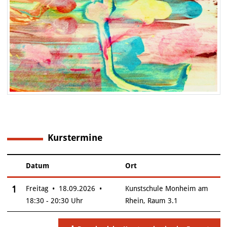
Kurstermine
1
Datum
Ort
–
Insgesamt gibt es 1 Termine zum diesen Kurs
1
Freitag • 18.09.2026 •
Kunstschule Monheim am
18:30 - 20:30 Uhr
Rhein, Raum 3.1