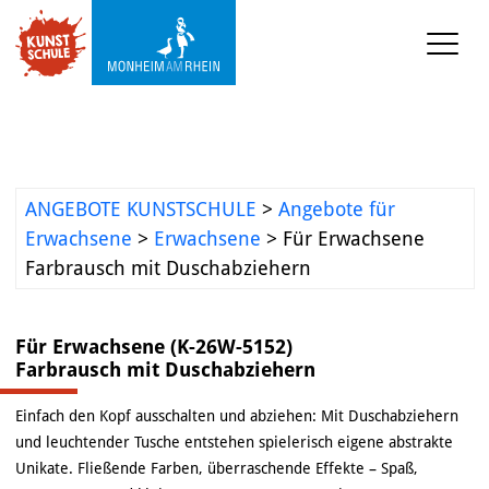
KUNSTSCHULE
VERANSTALTUNGEN
ANGEBOTE KUNSTSCHULE
>
Angebote für
KUNSTWERKSTATT TURMSTRASSE
Erwachsene
>
Erwachsene
>
Für Erwachsene
Farbrausch mit Duschabziehern
KUNSTVERMITTLUNG
Für Erwachsene (K-26W-5152)
ÜBER UNS
Farbrausch mit Duschabziehern
Einfach den Kopf ausschalten und abziehen: Mit Duschabziehern
und leuchtender Tusche entstehen spielerisch eigene abstrakte
Unikate. Fließende Farben, überraschende Effekte – Spaß,