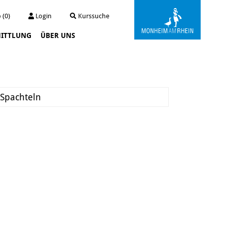
 (0)
Login
Kurssuche
ITTLUNG
ÜBER UNS
Kunstwerkstatt Turmstraße
Die Kunstwerkstatt
Archiv
 Spachteln
Der Kunstautomat