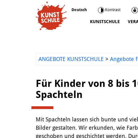
Deutsch
Kontrast
KUNSTSCHULE
VER
Kunstschule
Kursprogramm
Ermäßigungen
ANGEBOTE KUNSTSCHULE
>
Angebote f
Kooperationen
Was wir sonst so machen
Für Kinder von 8 bis 
Städtepartnerschaft Ataşehir
Spachteln
Mediathek
Kunstvermittlung
Mit Spachteln lassen sich bunte und viel
Bilder gestalten. Wir erkunden, wie Far
geschoben und geschichtet werden. Dur