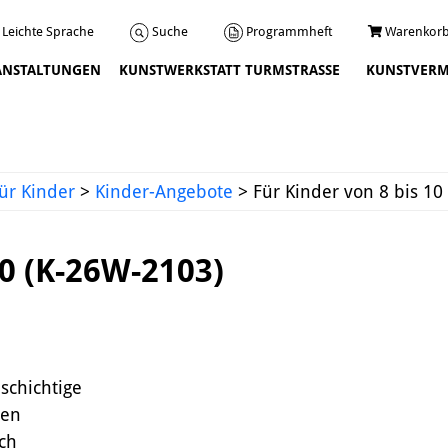
Programmheft
Warenkorb
Suche
Leichte Sprache
ANSTALTUNGEN
KUNSTWERKSTATT TURMSTRASSE
KUNSTVERM
Veranstaltungen
ür Kinder
>
Kinder-Angebote
>
Für Kinder von 8 bis 10
10 (K-26W-2103)
Über uns
schichtige
Leitbild und Chronik
ben
Team
ch