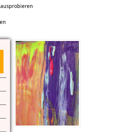
e ausprobieren
Das Miteinander an der Kunstschule
Das Kunstschulgebäude
nen
Freunde und Kooperationspartner
Kontakt | Öffnungszeiten
Anfahrt