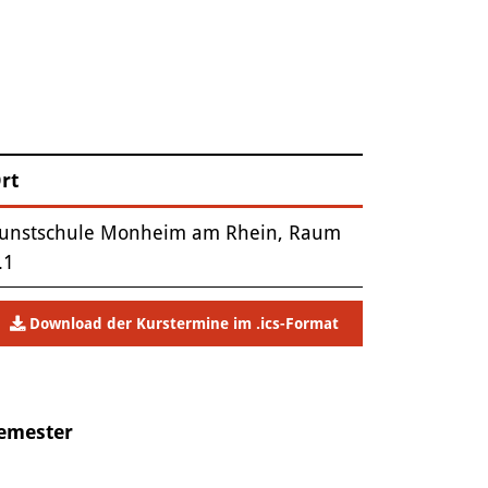
rt
unstschule Monheim am Rhein, Raum
.1
Download der Kurstermine im .ics-Format
Semester