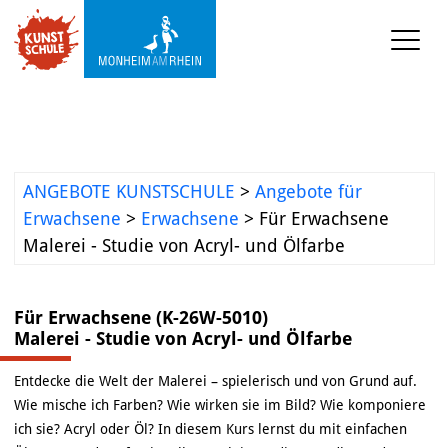
KUNSTSCHULE
Kursprogramm
Ermäßigungen
ANGEBOTE KUNSTSCHULE
>
Angebote für
Erwachsene
>
Erwachsene
>
Für Erwachsene
Kooperationen
Malerei - Studie von Acryl- und Ölfarbe
Was wir sonst so machen
Für Erwachsene (K-26W-5010)
Städtepartnerschaft 
Malerei - Studie von Acryl- und Ölfarbe
Ataşehir
Mediathek
Entdecke die Welt der Malerei – spielerisch und von Grund auf.
Wie mische ich Farben? Wie wirken sie im Bild? Wie komponiere
ich sie? Acryl oder Öl? In diesem Kurs lernst du mit einfachen