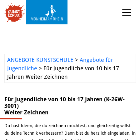
KUNST-SCHULE
Angebote Kunstschule
Ermäßigungen
ANGEBOTE KUNSTSCHULE
>
Angebote für
Projekte und 
Jugendliche
>
Für Jugendliche von 10 bis 17
Kooperationen
Jahren Weiter Zeichnen
Mediathek
Für Jugendliche von 10 bis 17 Jahren (K-26W-
3001)
KUNST-WERKSTATT TURMSTRASSE
Weiter Zeichnen
KUNST-VERMITTLUNG
Du hast Ideen, die du zeichnen möchtest, und gleichzeitig willst
du deine Technik verbessern? Dann bist du herzlich eingeladen, in