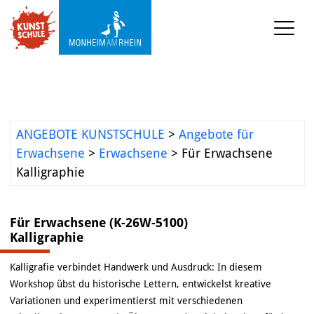
KUNST-SCHULE
Angebote Kunstschule
Ermäßigungen
ANGEBOTE KUNSTSCHULE
>
Angebote für
Projekte und 
Erwachsene
>
Erwachsene
>
Für Erwachsene
Kooperationen
Kalligraphie
Mediathek
Für Erwachsene (K-26W-5100)
Kalligraphie
KUNST-WERKSTATT TURMSTRASSE
Kalligrafie verbindet Handwerk und Ausdruck: In diesem
KUNST-VERMITTLUNG
Workshop übst du historische Lettern, entwickelst kreative
Variationen und experimentierst mit verschiedenen