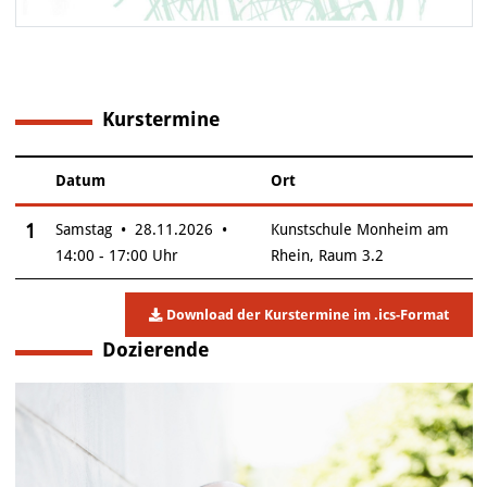
Kurstermine
1
Datum
Ort
–
Insgesamt gibt es 1 Termine zum diesen Kurs
1
Samstag • 28.11.2026 •
Kunstschule Monheim am
14:00 - 17:00 Uhr
Rhein, Raum 3.2
Download der Kurstermine im .ics-Format
Dozierende