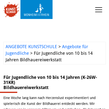
KUNST-SCHULE
Angebote Kunstschule
Ermäßigungen
ANGEBOTE KUNSTSCHULE
>
Angebote für
Projekte und 
Jugendliche
>
Für Jugendliche von 10 bis 14
Kooperationen
Jahren Bildhauereiwerkstatt
Mediathek
Für Jugendliche von 10 bis 14 Jahren (K-26W-
31KR)
KUNST-WERKSTATT TURMSTRASSE
Bildhauereiwerkstatt
KUNST-VERMITTLUNG
Eine Woche lang kann nach Herzenslust experimentiert und
spielerisch die Kunst der Bildhauerei entdeckt werden. Wir