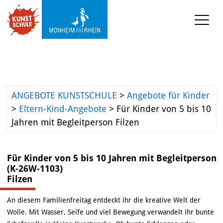
KUNST-SCHULE
Angebote Kunstschule
Ermäßigungen
ANGEBOTE KUNSTSCHULE
>
Angebote für Kinder
Projekte und 
>
Eltern-Kind-Angebote
>
Für Kinder von 5 bis 10
Kooperationen
Jahren mit Begleitperson Filzen
Mediathek
Für Kinder von 5 bis 10 Jahren mit Begleitperson
(K-26W-1103)
KUNST-WERKSTATT TURMSTRASSE
Filzen
KUNST-VERMITTLUNG
An diesem Familienfreitag entdeckt ihr die kreative Welt der
Wolle. Mit Wasser, Seife und viel Bewegung verwandelt ihr bunte