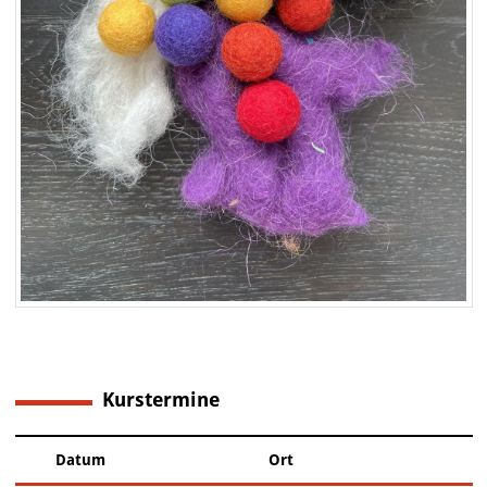
Kurstermine
1
Datum
Ort
–