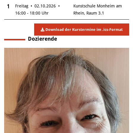
Insgesamt gibt es 1 Termine zum diesen Kurs
1
Freitag • 02.10.2026 •
Kunstschule Monheim am
16:00 - 18:00 Uhr
Rhein, Raum 3.1
Download der Kurstermine im .ics-Format
Dozierende