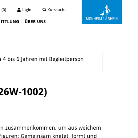
 (0)
Login
Kurssuche
ITTLUNG
ÜBER UNS
Kunstwerkstatt Turmstraße
Die Kunstwerkstatt
Archiv
 4 bis 6 Jahren mit Begleitperson
Der Kunstautomat
-26W-1002)
 Ideen zusammenkommen, um aus weichem
e Figuren: Gemeinsam knetet, formt und