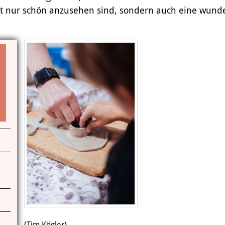
 nicht nur schön anzusehen sind, sondern auch eine wu
Das Miteinander an der Kunstschule
Das Kunstschulgebäude
Freunde und Kooperationspartner
Kontakt | Öffnungszeiten
Anfahrt
(Tim Kögler)