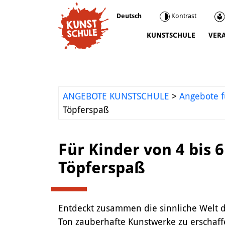
Deutsch
Kontrast
KUNSTSCHULE
VER
Kunstschule
Kursprogramm
Ermäßigungen
ANGEBOTE KUNSTSCHULE
>
Angebote f
Kooperationen
Töpferspaß
Was wir sonst so machen
Städtepartnerschaft Ataşehir
Für Kinder von 4 bis 
Mediathek
Töpferspaß
Kunstvermittlung
Entdeckt zusammen die sinnliche Welt
Ton zauberhafte Kunstwerke zu erschaffe