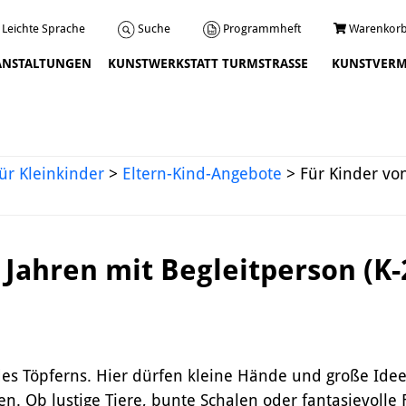
Programmheft
Warenkorb
Suche
Leichte Sprache
ANSTALTUNGEN
KUNSTWERKSTATT TURMSTRASSE
KUNSTVERM
Veranstaltungen
ür Kleinkinder
>
Eltern-Kind-Angebote
>
Für Kinder von
6 Jahren mit Begleitperson (K
Über uns
Leitbild und Chronik
 des Töpferns. Hier dürfen kleine Hände und große
Team
n. Ob lustige Tiere, bunte Schalen oder fantasievoll