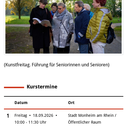
(Kunstfreitag. Führung für Seniorinnen und Senioren)
Kurstermine
1
Datum
Ort
–
Insgesamt gibt es 1 Termine zum diesen Kurs
1
Freitag • 18.09.2026 •
Stadt Monheim am Rhein /
10:00 - 11:30 Uhr
Öffentlicher Raum