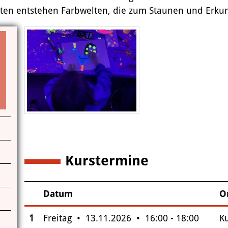
aten entstehen Farbwelten, die zum Staunen und Erku
Das Miteinander an der Kunstschule
Das Kunstschulgebäude
Freunde und Kooperationspartner
Kontakt | Öffnungszeiten
Anfahrt
Kurstermine
1
Datum
O
–
Insgesamt gibt es 1 Termine zum diesen Kurs
1
Freitag • 13.11.2026 • 16:00 - 18:00
K