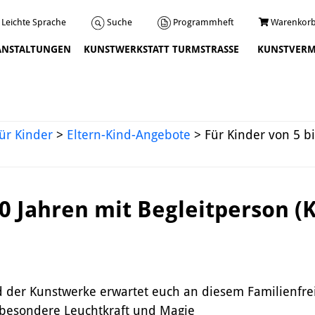
Programmheft
Warenkorb
Suche
Leichte Sprache
ANSTALTUNGEN
KUNSTWERKSTATT TURMSTRASSE
KUNSTVERM
Veranstaltungen
ür Kinder
>
Eltern-Kind-Angebote
>
Für Kinder von 5 b
10 Jahren mit Begleitperson (
Über uns
Leitbild und Chronik
er Kunstwerke erwartet euch an diesem Familienfreita
Team
e besondere Leuchtkraft und Magie