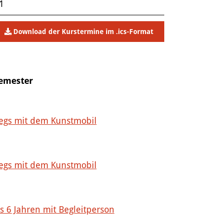
1
Download der Kurstermine im .ics-Format
Semester
egs mit dem Kunstmobil
egs mit dem Kunstmobil
is 6 Jahren mit Begleitperson