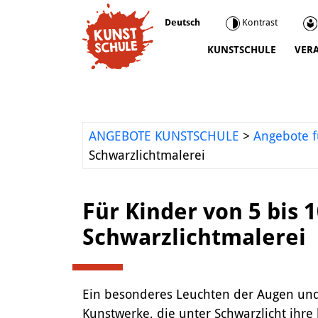
Deutsch
Kontrast
KUNSTSCHULE
VER
Kunstschule
Kursprogramm
Ermäßigungen
ANGEBOTE KUNSTSCHULE
>
Angebote f
Kooperationen
Schwarzlichtmalerei
Was wir sonst so machen
Städtepartnerschaft Ataşehir
Für Kinder von 5 bis 
Mediathek
Schwarzlichtmalerei
Kunstvermittlung
Ein besonderes Leuchten der Augen und d
Kunstwerke, die unter Schwarzlicht ihr