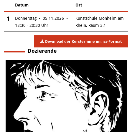
Datum
Ort
–
Insgesamt gibt es 1 Termine zum diesen Kurs
1
Donnerstag • 05.11.2026 •
Kunstschule Monheim am
18:30 - 20:30 Uhr
Rhein, Raum 3.1
Download der Kurstermine im .ics-Format
Dozierende