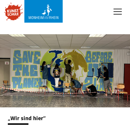
KUNSTSCHULE
Kursprogramm
Ermäßigungen
Kooperationen
Was wir sonst so machen
Städtepartnerschaft 
Ataşehir
Mediathek
„Wir sind hier“