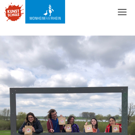
KUNSTSCHULE
Kursprogramm
Ermäßigungen
Kooperationen
Was wir sonst so machen
Städtepartnerschaft 
Ataşehir
Mediathek