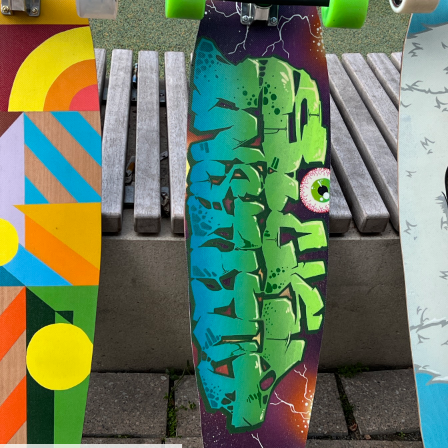
Das Miteinander an der Kunstschule
Das Kunstschulgebäude
Freunde und Kooperationspartner
Kontakt | Öffnungszeiten
Anfahrt