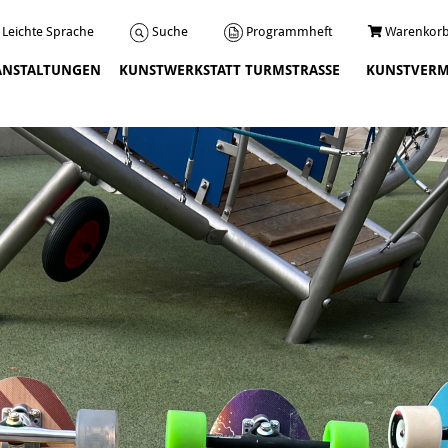
Programmheft
Warenkorb
Suche
Leichte Sprache
ANSTALTUNGEN
KUNSTWERKSTATT TURMSTRASSE
KUNSTVERM
Veranstaltungen
Über uns
Leitbild und Chronik
Team