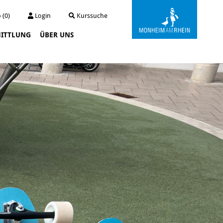
 (0)
Login
Kurssuche
ITTLUNG
ÜBER UNS
Kunstwerkstatt Turmstraße
Die Kunstwerkstatt
Archiv
Der Kunstautomat