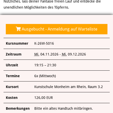
VERANSTALTUNGEN
Nützliches, lass deiner Fantasie freien Lauf und entdecke die
unendlichen Möglichkeiten des Töpferns.
KUNSTWERKSTATT TURMSTRASSE
KUNSTVERMITTLUNG
Ausgebucht - Anmeldung auf Warteliste
ÜBER UNS
Kursnummer
K-26W-5016
Zeitraum
Mi.
04.11.2026 -
Mi.
09.12.2026
Uhrzeit
19:15 – 21:30
Termine
6x (Mittwoch)
Kursort
Kunstschule Monheim am Rhein, Raum 3.2
Kosten
126,00 EUR
Bemerkungen
Bitte ein altes Handtuch mitbringen.