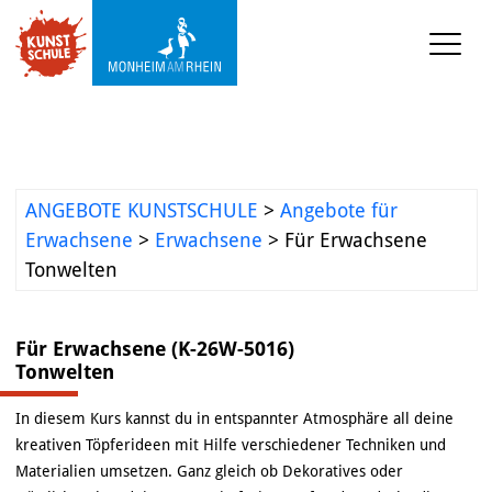
KUNSTSCHULE
Kursprogramm
Ermäßigungen
ANGEBOTE KUNSTSCHULE
>
Angebote für
Erwachsene
>
Erwachsene
>
Für Erwachsene
Kooperationen
Tonwelten
Was wir sonst so machen
Für Erwachsene (K-26W-5016)
Städtepartnerschaft 
Tonwelten
Ataşehir
Mediathek
In diesem Kurs kannst du in entspannter Atmosphäre all deine
kreativen Töpferideen mit Hilfe verschiedener Techniken und
Materialien umsetzen. Ganz gleich ob Dekoratives oder