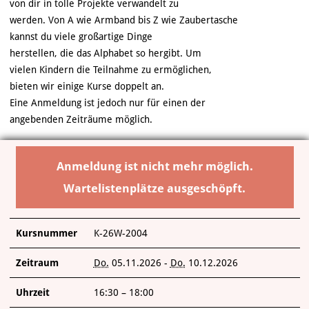
VERANSTALTUNGEN
von dir in tolle Projekte verwandelt zu
werden. Von A wie Armband bis Z wie Zaubertasche
kannst du viele großartige Dinge
KUNSTWERKSTATT TURMSTRASSE
herstellen, die das Alphabet so hergibt. Um
vielen Kindern die Teilnahme zu ermöglichen,
KUNSTVERMITTLUNG
bieten wir einige Kurse doppelt an.
Eine Anmeldung ist jedoch nur für einen der
ÜBER UNS
angebenden Zeiträume möglich.
Anmeldung ist nicht mehr möglich.
Wartelistenplätze ausgeschöpft.
Kursnummer
K-26W-2004
Zeitraum
Do.
05.11.2026 -
Do.
10.12.2026
Uhrzeit
16:30 – 18:00