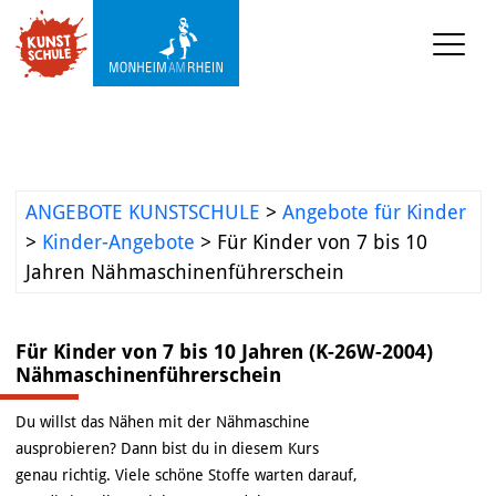
KUNSTSCHULE
Kursprogramm
Ermäßigungen
ANGEBOTE KUNSTSCHULE
>
Angebote für Kinder
>
Kinder-Angebote
>
Für Kinder von 7 bis 10
Kooperationen
Jahren Nähmaschinenführerschein
Was wir sonst so machen
Für Kinder von 7 bis 10 Jahren (K-26W-2004)
Städtepartnerschaft 
Nähmaschinenführerschein
Ataşehir
Mediathek
Du willst das Nähen mit der Nähmaschine
ausprobieren? Dann bist du in diesem Kurs
genau richtig. Viele schöne Stoffe warten darauf,