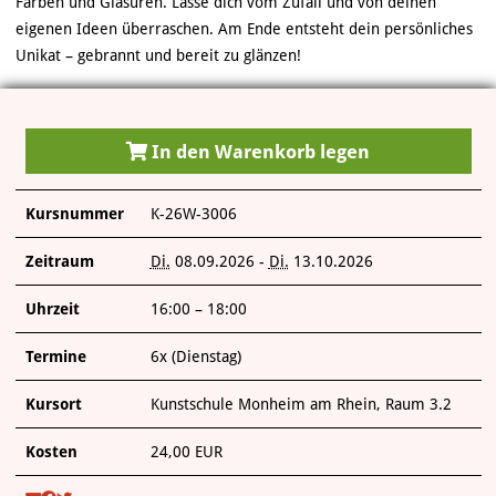
Farben und Glasuren. Lasse dich vom Zufall und von deinen
VERANSTALTUNGEN
eigenen Ideen überraschen. Am Ende entsteht dein persönliches
Unikat – gebrannt und bereit zu glänzen!
KUNSTWERKSTATT TURMSTRASSE
KUNSTVERMITTLUNG
In den Warenkorb legen
ÜBER UNS
Kursnummer
K-26W-3006
Zeitraum
Di.
08.09.2026 -
Di.
13.10.2026
Uhrzeit
16:00 – 18:00
Termine
6x (Dienstag)
Kursort
Kunstschule Monheim am Rhein, Raum 3.2
Kosten
24,00 EUR