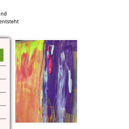
Das Miteinander an der Kunstschule
und
Das Kunstschulgebäude
entsteht
Freunde und Kooperationspartner
Kontakt | Öffnungszeiten
Anfahrt