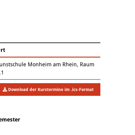
rt
unstschule Monheim am Rhein, Raum
.1
Download der Kurstermine im .ics-Format
Semester