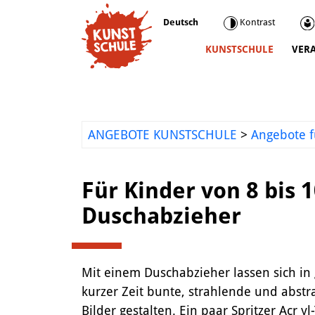
Deutsch
Kontrast
KUNSTSCHULE
VER
Kunstschule
Kursprogramm
Ermäßigungen
ANGEBOTE KUNSTSCHULE
>
Angebote f
Kooperationen
Was wir sonst so machen
Für Kinder von 8 bis 
Städtepartnerschaft Ataşehir
Duschabzieher
Mediathek
Kunstvermittlung
Mit einem Duschabzieher lassen sich in
kurzer Zeit bunte, strahlende und abstr
Bilder gestalten. Ein paar Spritzer Acr yl