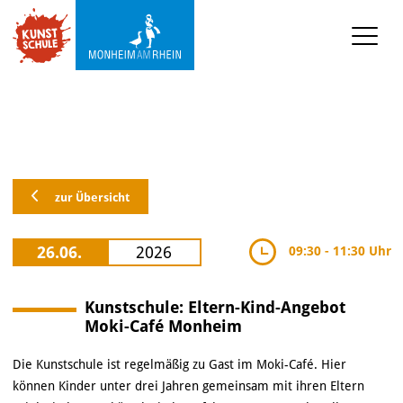
KUNSTSCHULE
VERANSTALTUNGEN
KUNSTWERKSTATT TURMSTRASSE
zur Übersicht
KUNSTVERMITTLUNG
26.06.
2026
09:30 - 11:30 Uhr
ÜBER UNS
Kunstschule: Eltern-Kind-Angebot
Moki-Café Monheim
Die Kunstschule ist regelmäßig zu Gast im Moki-Café. Hier
können Kinder unter drei Jahren gemeinsam mit ihren Eltern