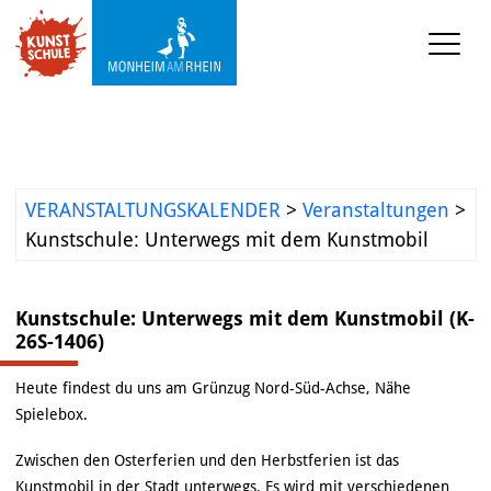
KUNST-SCHULE
Angebote Kunstschule
Ermäßigungen
VERANSTALTUNGSKALENDER
>
Veranstaltungen
>
Projekte und 
Kunstschule: Unterwegs mit dem Kunstmobil
Kooperationen
Mediathek
Kunstschule: Unterwegs mit dem Kunstmobil (K-
26S-1406)
KUNST-WERKSTATT TURMSTRASSE
Heute findest du uns am Grünzug Nord-Süd-Achse, Nähe
Spielebox.
KUNST-VERMITTLUNG
Zwischen den Osterferien und den Herbstferien ist das
Kunstmobil in der Stadt unterwegs. Es wird mit verschiedenen