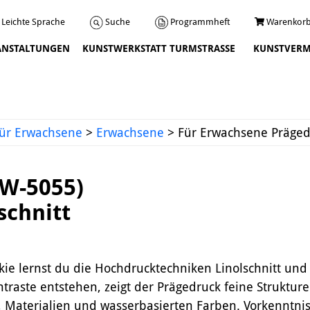
Programmheft
Warenkorb
Suche
Leichte Sprache
ANSTALTUNGEN
KUNSTWERKSTATT TURMSTRASSE
KUNSTVERM
Veranstaltungen
ür Erwachsene
>
Erwachsene
>
Für Erwachsene Prägedr
6W-5055)
schnitt
Über uns
ckie lernst du die Hochdrucktechniken Linolschnitt u
Leitbild und Chronik
traste entstehen, zeigt der Prägedruck feine Strukturen
Team
 Materialien und wasserbasierten Farben. Vorkenntniss