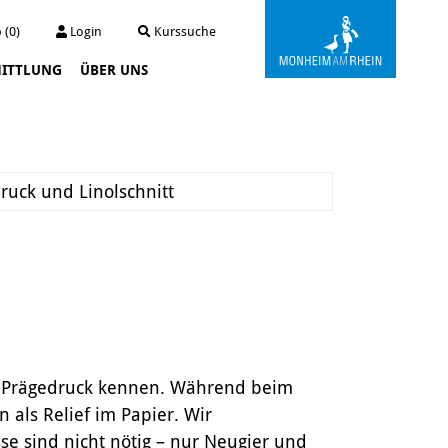
 (0)
Login
Kurssuche
ITTLUNG
ÜBER UNS
Kunstwerkstatt Turmstraße
Die Kunstwerkstatt
Archiv
uck und Linolschnitt
Der Kunstautomat
nd Prägedruck kennen. Während beim
 als Relief im Papier. Wir
e sind nicht nötig – nur Neugier und