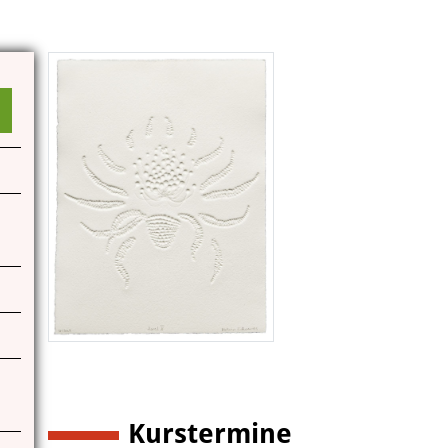
Das Miteinander an der Kunstschule
Das Kunstschulgebäude
Freunde und Kooperationspartner
Kontakt | Öffnungszeiten
Anfahrt
Kurstermine
2