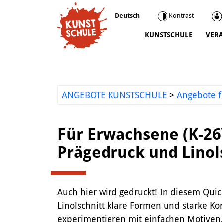
Deutsch
Kontrast
KUNSTSCHULE
VER
Kunstschule
Kursprogramm
Ermäßigungen
ANGEBOTE KUNSTSCHULE
>
Angebote f
Kooperationen
Was wir sonst so machen
Für Erwachsene (K-2
Städtepartnerschaft Ataşehir
Prägedruck und Linol
Mediathek
Kunstvermittlung
Auch hier wird gedruckt! In diesem Qui
Linolschnitt klare Formen und starke Kon
experimentieren mit einfachen Motiven,