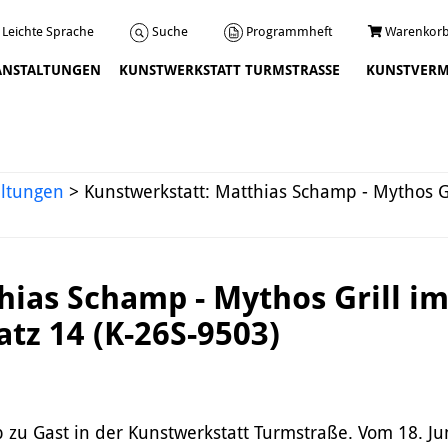
Programmheft
Warenkorb
Suche
Leichte Sprache
ANSTALTUNGEN
KUNSTWERKSTATT TURMSTRASSE
KUNSTVERM
Veranstaltungen
altungen
>
Kunstwerkstatt: Matthias Schamp - Mythos G
hias Schamp - Mythos Grill i
atz 14 (K-26S-9503)
Über uns
Leitbild und Chronik
 zu Gast in der Kunstwerkstatt Turmstraße. Vom 18. Jun
Team