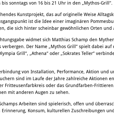
is sonntags von 16 bis 21 Uhr in den „Mythos-Grill“.
Das Miteinander an der Kunstschule
tehendes Kunstprojekt, das auf originelle Weise Alltag
Das Kunstschulgebäude
sgangspunkt ist die Idee einer imaginären Pommesbude
Freunde und Kooperationspartner
n, die sich hinter scheinbar gewöhnlichen Orten und 
Kontakt | Öffnungszeiten
chtungsgabe widmet sich Matthias Schamp den Mythen
Anfahrt
 verbergen. Der Name „Mythos Grill“ spielt dabei auf di
ympia Grill“, „Athena“ oder „Sokrates Teller“ verbinde
e Verbindung von Installation, Performance, Aktion und
hern sind im Laufe der Jahre zahlreiche Aktionen ent
der Fritteusenfarbkreis oder das Grundfarben-Frittieren
inen mit anderen Augen zu sehen.
Schamps Arbeiten sind spielerisch, offen und überrasc
h Erinnerung, Konsum, kulturellen Zuschreibungen un