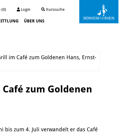
 (0)
Login
Kurssuche
ITTLUNG
ÜBER UNS
Kunstwerkstatt Turmstraße
Die Kunstwerkstatt
Archiv
rill im Café zum Goldenen Hans, Ernst-
Der Kunstautomat
m Café zum Goldenen
i bis zum 4. Juli verwandelt er das Café