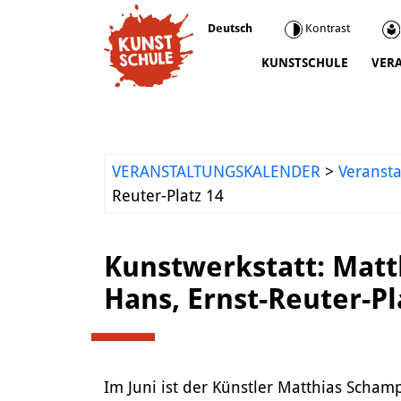
Deutsch
Kontrast
KUNSTSCHULE
VER
Kunstschule
Kursprogramm
Ermäßigungen
VERANSTALTUNGSKALENDER
>
Veranst
Kooperationen
Reuter-Platz 14
Was wir sonst so machen
Städtepartnerschaft Ataşehir
Kunstwerkstatt: Matt
Mediathek
Hans, Ernst-Reuter-Pl
Kunstvermittlung
Im Juni ist der Künstler Matthias Schamp