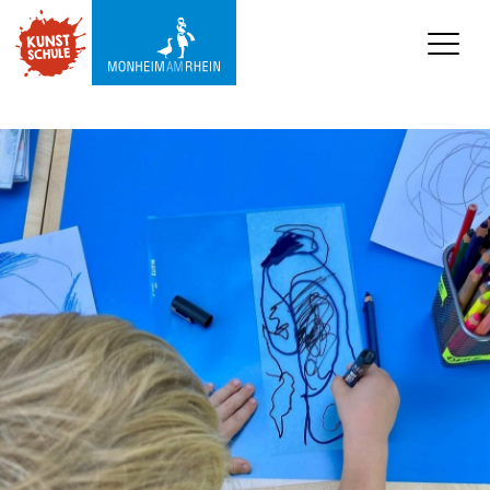
KUNSTSCHULE
Kursprogramm
Ermäßigungen
Kooperationen
Was wir sonst so machen
Städtepartnerschaft 
Ataşehir
Mediathek