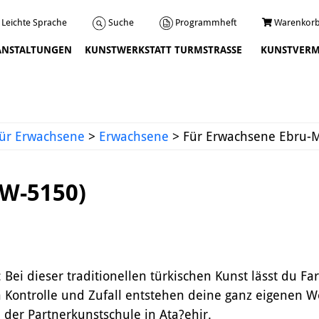
Programmheft
Warenkorb
Suche
Leichte Sprache
ANSTALTUNGEN
KUNSTWERKSTATT TURMSTRASSE
KUNSTVERM
Veranstaltungen
ür Erwachsene
>
Erwachsene
>
Für Erwachsene Ebru-M
6W-5150)
Über uns
 Bei dieser traditionellen türkischen Kunst lässt du 
Leitbild und Chronik
n Kontrolle und Zufall entstehen deine ganz eigenen W
Team
der Partnerkunstschule in Ata?ehir.