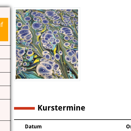
Das Miteinander an der Kunstschule
Das Kunstschulgebäude
f
Freunde und Kooperationspartner
Kontakt | Öffnungszeiten
Anfahrt
Kurstermine
1
Datum
O