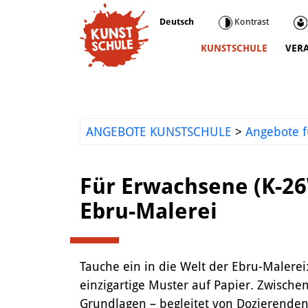
Deutsch
Kontrast
KUNSTSCHULE
VER
Kunstschule
Kursprogramm
Ermäßigungen
ANGEBOTE KUNSTSCHULE
>
Angebote f
Kooperationen
Was wir sonst so machen
Für Erwachsene (K-2
Städtepartnerschaft Ataşehir
Ebru-Malerei
Mediathek
Kunstvermittlung
Tauche ein in die Welt der Ebru-Malerei:
einzigartige Muster auf Papier. Zwische
Grundlagen – begleitet von Dozierenden 