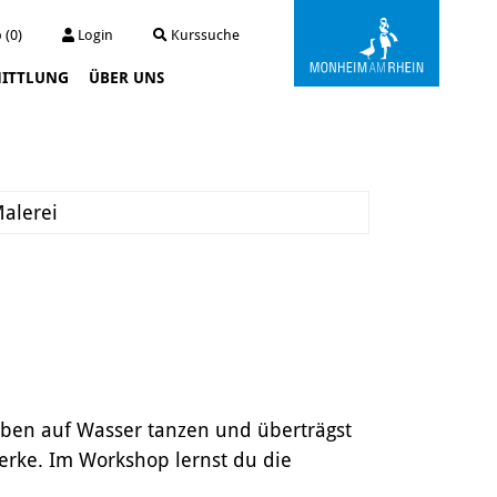
 (0)
Login
Kurssuche
ITTLUNG
ÜBER UNS
Kunstwerkstatt Turmstraße
Die Kunstwerkstatt
Archiv
alerei
Der Kunstautomat
Farben auf Wasser tanzen und überträgst
erke. Im Workshop lernst du die