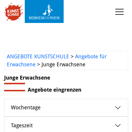
KUNSTSCHULE
Kursprogramm
Ermäßigungen
ANGEBOTE KUNSTSCHULE
>
Angebote für
Erwachsene
>
Junge Erwachsene
Kooperationen
Junge Erwachsene
Was wir sonst so machen
Angebote eingrenzen
Städtepartnerschaft 
Ataşehir
Wochentage
Mediathek
Tageszeit