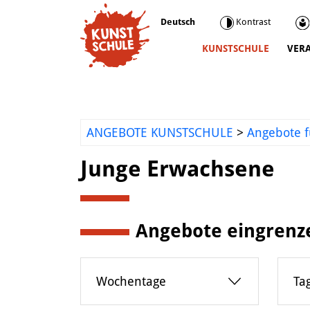
Deutsch
Kontrast
KUNSTSCHULE
VER
Kunstschule
Kursprogramm
Ermäßigungen
ANGEBOTE KUNSTSCHULE
>
Angebote f
Kooperationen
Junge Erwachsene
Was wir sonst so machen
Städtepartnerschaft Ataşehir
Mediathek
Angebote eingrenz
Kunstvermittlung
Wochentage
Ta