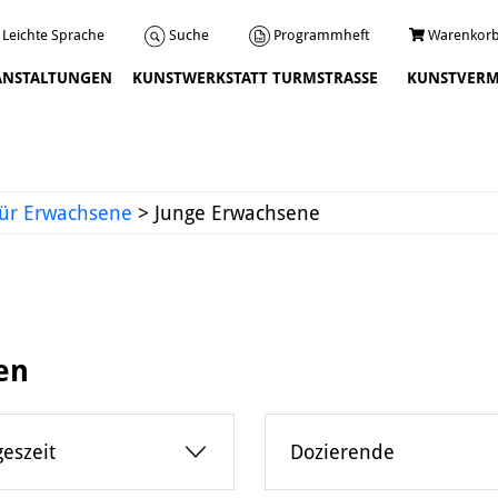
Programmheft
Warenkorb
Suche
Leichte Sprache
ANSTALTUNGEN
KUNSTWERKSTATT TURMSTRASSE
KUNSTVERM
Veranstaltungen
ür Erwachsene
>
Junge Erwachsene
en
Über uns
Leitbild und Chronik
geszeit
Dozierende
Team