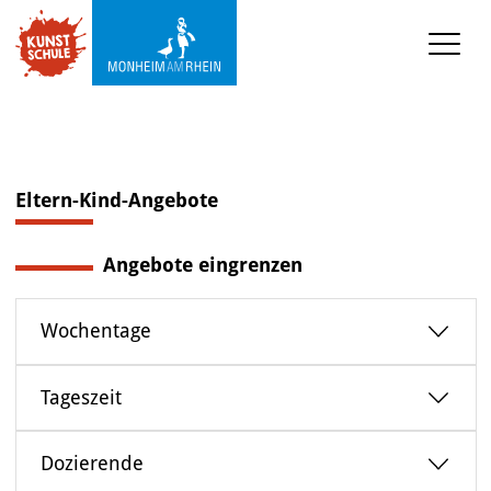
KUNSTSCHULE
Kursprogramm
Ermäßigungen
Eltern-Kind-Angebote
Kooperationen
Angebote eingrenzen
Was wir sonst so machen
Wochentage
Städtepartnerschaft 
Ataşehir
Tageszeit
Mediathek
Dozierende