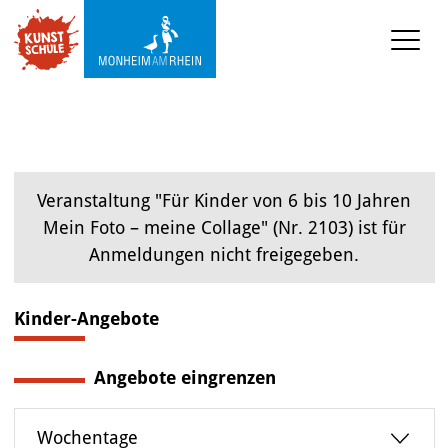
KUNST-SCHULE
Angebote Kunstschule
Ermäßigungen
Veranstaltung "Für Kinder von 6 bis 10 Jahren
Projekte und 
Mein Foto – meine Collage" (Nr. 2103) ist für
Kooperationen
Anmeldungen nicht freigegeben.
Mediathek
Kinder-Angebote
KUNST-WERKSTATT TURMSTRASSE
Angebote eingrenzen
KUNST-VERMITTLUNG
Wochentage