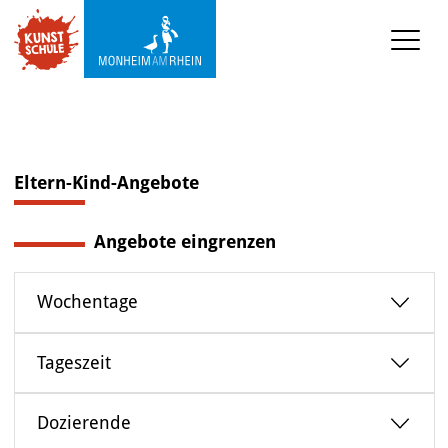
KUNSTSCHULE
Kursprogramm
Ermäßigungen
Eltern-Kind-Angebote
Kooperationen
Angebote eingrenzen
Was wir sonst so machen
Wochentage
Städtepartnerschaft 
Ataşehir
Tageszeit
Mediathek
Dozierende