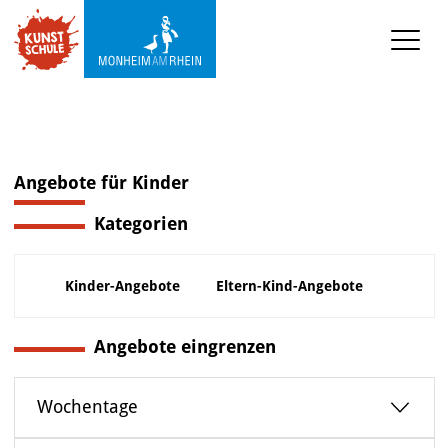
KUNSTSCHULE
Kursprogramm
Ermäßigungen
Angebote für Kinder
Kategorien
Kooperationen
Was wir sonst so machen
Kinder-Angebote
Eltern-Kind-Angebote
Städtepartnerschaft 
Ataşehir
Angebote eingrenzen
Mediathek
Wochentage