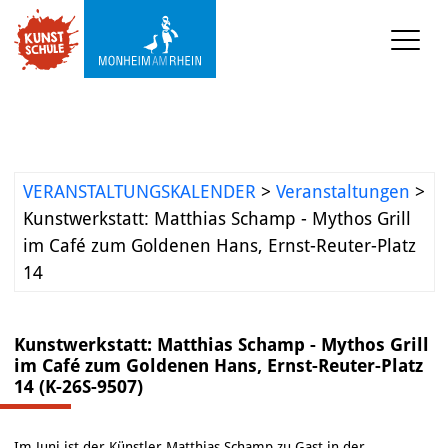
KUNSTSCHULE
VERANSTALTUNGEN
VERANSTALTUNGSKALENDER
>
Veranstaltungen
>
KUNSTWERKSTATT TURMSTRASSE
Kunstwerkstatt: Matthias Schamp - Mythos Grill
im Café zum Goldenen Hans, Ernst-Reuter-Platz
KUNSTVERMITTLUNG
14
ÜBER UNS
Kunstwerkstatt: Matthias Schamp - Mythos Grill
im Café zum Goldenen Hans, Ernst-Reuter-Platz
14 (K-26S-9507)
Im Juni ist der Künstler Matthias Schamp zu Gast in der