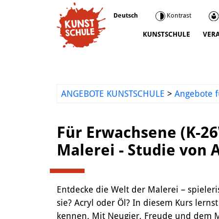
Deutsch
Kontrast
KUNSTSCHULE
VER
Kunstschule
Kursprogramm
Ermäßigungen
ANGEBOTE KUNSTSCHULE
>
Angebote f
Kooperationen
Was wir sonst so machen
Für Erwachsene (K-2
Städtepartnerschaft Ataşehir
Malerei - Studie von 
Mediathek
Kunstvermittlung
Entdecke die Welt der Malerei – spieler
sie? Acryl oder Öl? In diesem Kurs lern
kennen. Mit Neugier, Freude und dem M