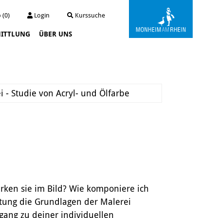
 (0)
Login
Kurssuche
ITTLUNG
ÜBER UNS
Kunstwerkstatt Turmstraße
Die Kunstwerkstatt
Archiv
 - Studie von Acryl- und Ölfarbe
Der Kunstautomat
irken sie im Bild? Wie komponiere ich
itung die Grundlagen der Malerei
ang zu deiner individuellen