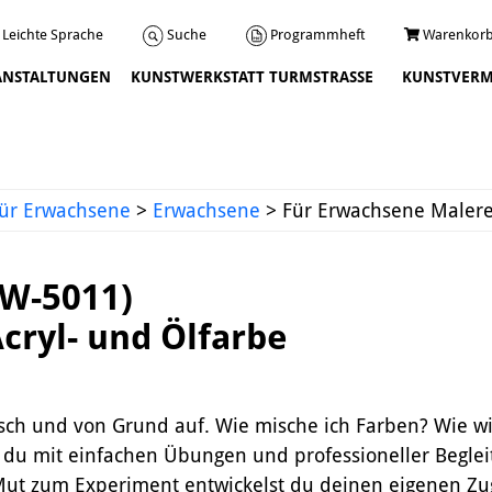
Programmheft
Warenkorb
Suche
Leichte Sprache
ANSTALTUNGEN
KUNSTWERKSTATT TURMSTRASSE
KUNSTVERM
Veranstaltungen
ür Erwachsene
>
Erwachsene
>
Für Erwachsene Malerei
6W-5011)
Acryl- und Ölfarbe
Über uns
isch und von Grund auf. Wie mische ich Farben? Wie w
Leitbild und Chronik
st du mit einfachen Übungen und professioneller Begle
Team
ut zum Experiment entwickelst du deinen eigenen Zug