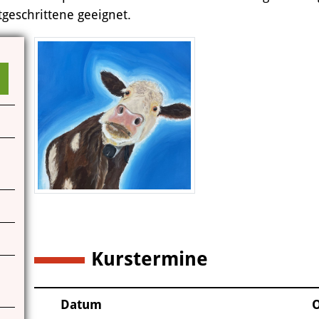
tgeschrittene geeignet.
Das Miteinander an der Kunstschule
Das Kunstschulgebäude
Freunde und Kooperationspartner
Kontakt | Öffnungszeiten
Anfahrt
Kurstermine
6
Datum
O