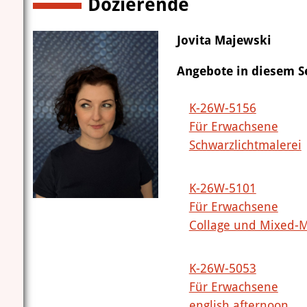
Dozierende
Jovita Majewski
Angebote in diesem 
K-26W-5156
Für Erwachsene
Schwarzlichtmalerei
K-26W-5101
Für Erwachsene
Collage und Mixed-
K-26W-5053
Für Erwachsene
english afternoon