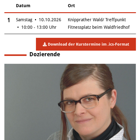
Datum
Ort
–
Insgesamt gibt es 1 Termine zum diesen Kurs
1
Samstag • 10.10.2026
Knipprather Wald/ Treffpunkt
• 10:00 - 13:00 Uhr
Fitnessplatz beim Waldfriedhof
Download der Kurstermine im .ics-Format
Dozierende