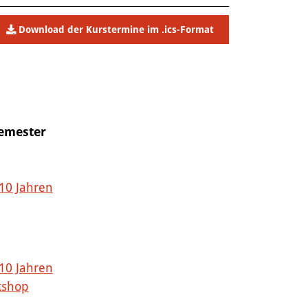
Download der Kurstermine im .ics-Format
Semester
 10 Jahren
 10 Jahren
kshop