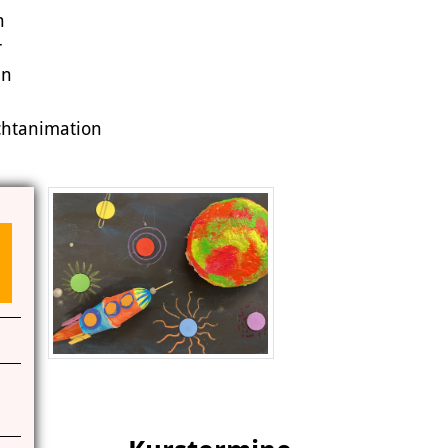
n
Das Miteinander an der Kunstschule
r
Das Kunstschulgebäude
en
Freunde und Kooperationspartner
ichtanimation
Kontakt | Öffnungszeiten
Anfahrt