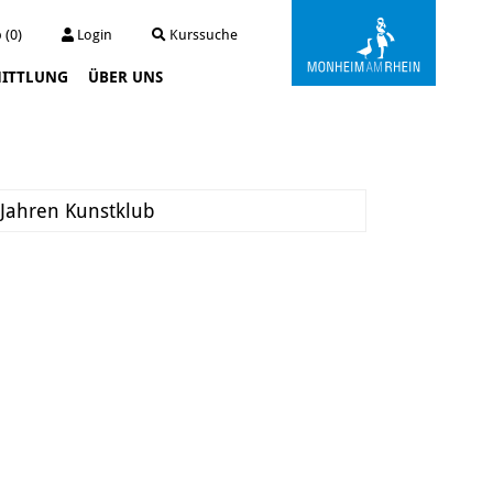
 (0)
Login
Kurssuche
ITTLUNG
ÜBER UNS
Kunstwerkstatt Turmstraße
Die Kunstwerkstatt
Archiv
 Jahren Kunstklub
Der Kunstautomat