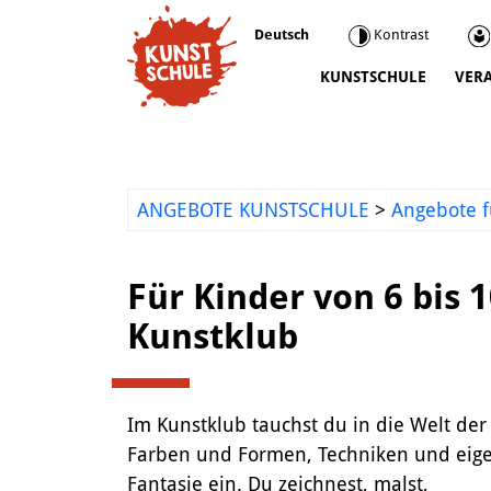
Deutsch
Kontrast
KUNSTSCHULE
VER
Kunstschule
Kursprogramm
Ermäßigungen
ANGEBOTE KUNSTSCHULE
>
Angebote f
Kooperationen
Was wir sonst so machen
Für Kinder von 6 bis 
Städtepartnerschaft Ataşehir
Kunstklub
Mediathek
Kunstvermittlung
Im Kunstklub tauchst du in die Welt der
Farben und Formen, Techniken und eig
Fantasie ein. Du zeichnest, malst,