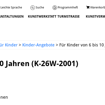
Programmheft
Warenkorb
Suche
Leichte Sprache
ANSTALTUNGEN
KUNSTWERKSTATT TURMSTRASSE
KUNSTVERM
Veranstaltungen
ür Kinder
>
Kinder-Angebote
>
Für Kinder von 6 bis 10
10 Jahren (K-26W-2001)
Über uns
Leitbild und Chronik
enen
Team