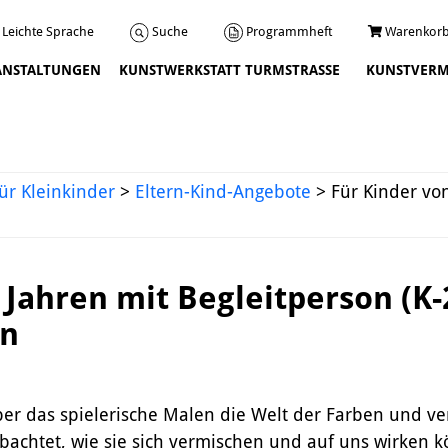
Programmheft
Warenkorb
Suche
Leichte Sprache
ANSTALTUNGEN
KUNSTWERKSTATT TURMSTRASSE
KUNSTVERM
Veranstaltungen
ür Kleinkinder
>
Eltern-Kind-Angebote
>
Für Kinder von
4 Jahren mit Begleitperson (K
en
Über uns
Leitbild und Chronik
über das spielerische Malen die Welt der Farben und v
Team
bachtet, wie sie sich vermischen und auf uns wirken k