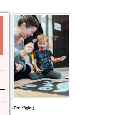
Das Miteinander an der Kunstschule
Das Kunstschulgebäude
Freunde und Kooperationspartner
Kontakt | Öffnungszeiten
Anfahrt
(Tim Kögler)