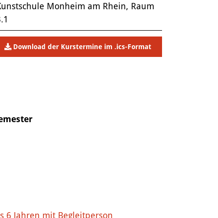
Kunstschule Monheim am Rhein, Raum
.1
Download der Kurstermine im .ics-Format
Semester
is 6 Jahren mit Begleitperson