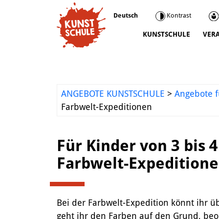
Deutsch
Kontrast
KUNSTSCHULE
VER
Kunstschule
Kursprogramm
Ermäßigungen
ANGEBOTE KUNSTSCHULE
>
Angebote f
Kooperationen
Farbwelt-Expeditionen
Was wir sonst so machen
Städtepartnerschaft Ataşehir
Für Kinder von 3 bis 
Mediathek
Farbwelt-Expedition
Kunstvermittlung
Bei der Farbwelt-Expedition könnt ihr 
geht ihr den Farben auf den Grund, beo