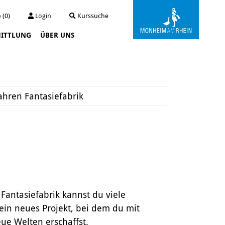
 (0)
Login
Kurssuche
ITTLUNG
ÜBER UNS
Kunstwerkstatt Turmstraße
Die Kunstwerkstatt
Archiv
Jahren Fantasiefabrik
Der Kunstautomat
 Fantasiefabrik kannst du viele
ein neues Projekt, bei dem du mit
ue Welten erschaffst.