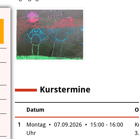
Das Miteinander an der Kunstschule
Das Kunstschulgebäude
Freunde und Kooperationspartner
Kontakt | Öffnungszeiten
Anfahrt
Kurstermine
6
Datum
O
–
Insgesamt gibt es 6 Termine zum diesen Kurs
1
Montag • 07.09.2026 • 15:00 - 16:00
K
Uhr
3