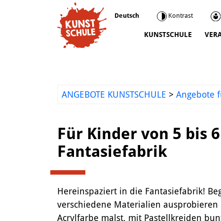
Deutsch
Kontrast
KUNSTSCHULE
VER
Kunstschule
Kursprogramm
Ermäßigungen
ANGEBOTE KUNSTSCHULE
>
Angebote f
Kooperationen
Was wir sonst so machen
Für Kinder von 5 bis 
Städtepartnerschaft Ataşehir
Fantasiefabrik
Mediathek
Kunstvermittlung
Hereinspaziert in die Fantasiefabrik! Be
verschiedene Materialien ausprobieren 
Acrylfarbe malst, mit Pastellkreiden bu