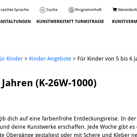
Programmheft
Warenkorb
Suche
Leichte Sprache
ANSTALTUNGEN
KUNSTWERKSTATT TURMSTRASSE
KUNSTVERM
Veranstaltungen
ür Kinder
>
Kinder-Angebote
>
Für Kinder von 5 bis 6 
6 Jahren (K-26W-1000)
Über uns
gib dich auf eine farbenfrohe Entdeckungsreise. In der
Leitbild und Chronik
und deine Kunstwerke erschaffen. Jede Woche gibt es 
Team
nte Übergänge gestaltest oder mit Schere und Kleber ne